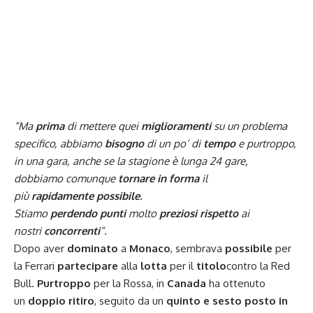
“Ma
prima
di mettere quei
miglioramenti
su un problema
specifico, abbiamo
bisogno
di un po’ di
tempo
e purtroppo,
in una gara, anche se la stagione è lunga 24 gare,
dobbiamo comunque
tornare in forma
il
più
rapidamente
possibile
.
Stiamo
perdendo
punti
molto
preziosi
rispetto
ai
nostri
concorrenti
“.
Dopo aver
dominato
a
Monaco
, sembrava
possibile
per
la Ferrari
partecipare
alla
lotta
per il
titolo
contro la Red
Bull.
Purtroppo
per la Rossa, in
Canada
ha ottenuto
un
doppio ritiro
, seguito da un
quinto e sesto posto in