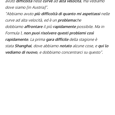
avuto
difficoltà
nelle
curve
ad
alta velocità
, ma vediamo
dove siamo [in Austria]”.
“Abbiamo avuto
più
difficoltà
di quanto mi aspettassi
nelle
curve ad alta velocità, ed è un
problema
che
dobbiamo
affrontare
il più
rapidamente
possibile. Ma in
Formula 1,
non puoi risolvere questi problemi così
rapidamente
. La prima
gara difficile
della stagione è
stata
Shanghai
, dove abbiamo
notato
alcune cose, e
qui lo
vediamo di nuovo
, e dobbiamo concentrarci su questo”.