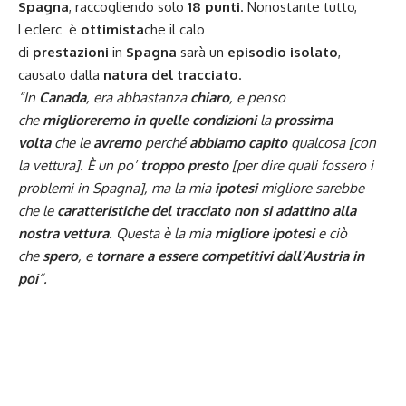
Spagna
, raccogliendo solo
18 punti
. Nonostante tutto,
Leclerc è
ottimista
che il calo
di
prestazioni
in
Spagna
sarà un
episodio
isolato
,
causato dalla
natura del tracciato
.
“In
Canada
, era abbastanza
chiaro
, e penso
che
miglioreremo in quelle condizioni
la
prossima
volta
che le
avremo
perché
abbiamo capito
qualcosa [con
la vettura]. È un po’
troppo presto
[per dire quali fossero i
problemi in Spagna], ma la mia
ipotesi
migliore sarebbe
che le
caratteristiche del tracciato non si adattino alla
nostra vettura
. Questa è la mia
migliore ipotesi
e ciò
che
spero
, e
tornare a essere competitivi dall’Austria in
poi
“.