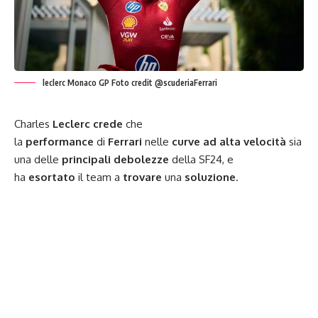
leclerc Monaco GP Foto credit @scuderiaFerrari
Charles
Leclerc
crede
che
la
performance
di
Ferrari
nelle
curve ad alta velocità
sia
una delle
principali
debolezze
della
SF24
, e
ha
esortato
il
team
a
trovare
una
soluzione
.