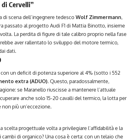
di Cervelli”
ta di scena dell’ingegnere tedesco
Wolf Zimmermann
,
ora passato al progetto Audi F1 di Mattia Binotto, insieme
lta. La perdita di figure di tale calibro proprio nella fase
rebbe aver rallentato lo sviluppo del motore termico,
ai dati.
O
a con un deficit di potenza superiore al 4% (sotto i 552
mento extra (
ADUO)
. Questo, paradossalmente,
tagione: se Maranello riuscisse a mantenere l’attuale
ecuperare anche solo 15-20 cavalli del termico, la lotta per
 e non più un’eccezione.
 scelta progettuale volta a privilegiare l’affidabilità e la
ai cambi di organico? Una cosa è certa: con un telaio che