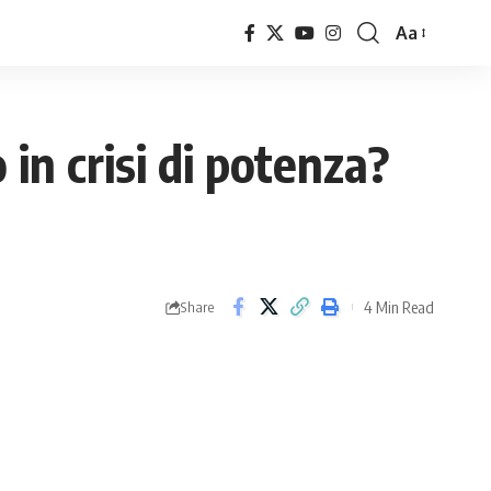
Aa
Font
Resizer
 in crisi di potenza?
4 Min Read
Share