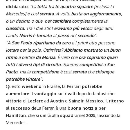
dichiarato
:
“La
lotta tra le quattro squadre
[inclusa la
Mercedes] è così
serrata
. A volte
basta un aggiornamento
,
o un decimo o due, per
cambiare
completamente la
classifica
. Tra i due stint
eravamo più veloci
degli altri.
Lando
Norris
è
tornato
al
passo
nel
secondo
“.
“
A San Paolo ripartiamo da zero
e i primi otto possono
lottare per la pole. Ottimista?
Abbiamo mostrato un buon
ritmo
a partire
da Monza
. È vero che
ora copriamo quasi
tutti i diversi tipi di circuito
. Saremo
competitivi
a
San
Paolo
, ma la
competizione
è così
serrata
che
chiunque
potrebbe vincere
“.
Questo
weekend
in Brasile, la
Ferrari potrebbe
aumentare il vantaggio sui rivali
dopo le fantastiche
vittorie
di
Leclerc
ad
Austin
e
Sainz
in
Messico
. Il
ritorno
al
successo
della Ferrari è una
buona notizia per
Hamilton
, che si
unirà
alla
squadra
nel
2025
, lasciando la
Mercedes.