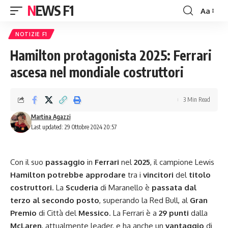
NEWS F1
Aa
Font
Resizer
NOTIZIE F1
Hamilton protagonista 2025: Ferrari
ascesa nel mondiale costruttori
3 Min Read
Martina Agazzi
Last updated: 29 Ottobre 2024 20:57
Con il suo
passaggio
in
Ferrari
nel
2025
, il
campione
Lewis
Hamilton potrebbe approdare
tra i
vincitori
del
titolo
costruttori
. La
Scuderia
di Maranello è
passata dal
terzo al secondo posto
, superando la Red Bull, al
Gran
Premio
di Città del
Messico
. La
Ferrari
è a
29 punti
dalla
McLaren
, attualmente leader, e ha anche un
vantaggio
di