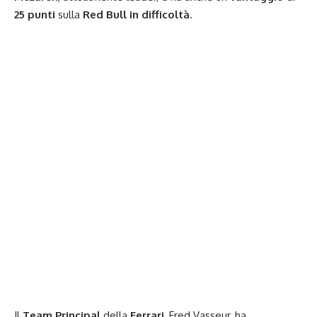
25 punti
sulla
Red Bull in difficoltà
.
Il
Team Principal
della
Ferrari
, Fred Vasseur, ha