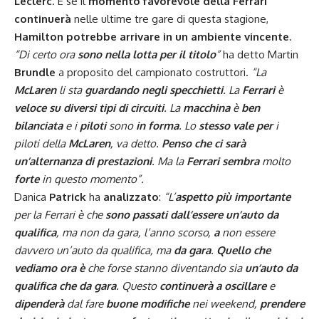
Leclerc
. E se il
momento favorevole della Ferrari
continuerà
nelle ultime tre gare di questa stagione,
Hamilton potrebbe arrivare in un ambiente vincente
.
“Di certo ora
sono nella lotta per il titolo
”
ha detto Martin
Brundle
a proposito del campionato costruttori.
“La
McLaren
li sta
guardando negli specchietti
. La
Ferrari
è
veloce su diversi tipi di circuiti
. La
macchina
è
ben
bilanciata
e i
piloti
sono
in forma
. Lo
stesso vale per
i
piloti della
McLaren
, va detto.
Penso che ci sarà
un’alternanza di prestazioni
. Ma la
Ferrari sembra
molto
forte
in questo momento”.
Danica
Patrick
ha
analizzato
:
“L’
aspetto più importante
per la Ferrari è che
sono passati dall’essere un’auto da
qualifica
, ma non da gara, l’anno scorso,
a
non essere
davvero un’auto da qualifica, ma
da gara
.
Quello che
vediamo ora è
che forse stanno diventando sia
un’auto da
qualifica che da gara
. Questo
continuerà a oscillare
e
dipenderà
dal fare
buone modifiche
nei weekend,
prendere