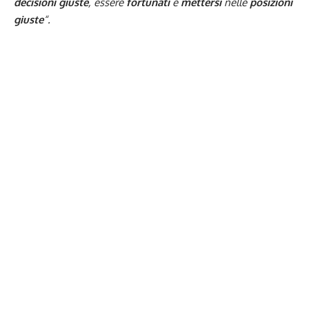
decisioni giuste
, essere
fortunati
e
mettersi
nelle
posizioni
giuste
“.