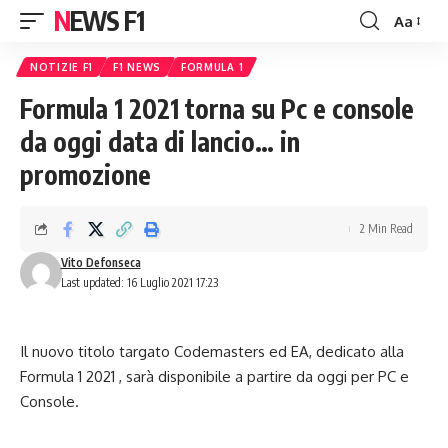
NEWS F1
Aa
Font
Resizer
NOTIZIE F1
F1 NEWS
FORMULA 1
Formula 1 2021 torna su Pc e console
da oggi data di lancio… in
promozione
2 Min Read
Vito Defonseca
Last updated: 16 Luglio 2021 17:23
Il nuovo titolo targato Codemasters ed EA, dedicato alla
Formula 1 2021 , sarà disponibile a partire da oggi per PC e
Console.