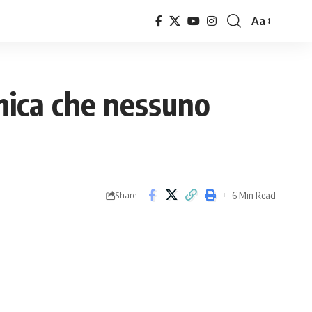
Aa
Font
Resizer
amica che nessuno
6 Min Read
Share