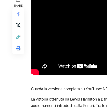
SHARE
Guarda la versione completa su YouTube:
NE
La vittoria ottenuta da Lewis Hamilton a Barc
aggiornamenti introdotti dalla Ferrari. Tra l