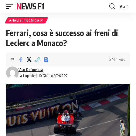
NEWS F1
Aa
Font
Resizer
ANALISI TECNICA F1
Ferrari, cosa è successo ai freni di
Leclerc a Monaco?
5 Min Read
Vito Defonseca
Last updated: 10 Giugno 2026 9:27