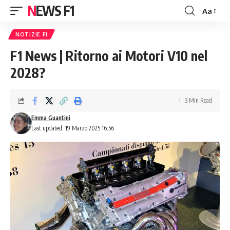
NEWS F1
Aa
Font
Resizer
NOTIZIE F1
F1 News | Ritorno ai Motori V10 nel
2028?
3 Min Read
Emma Guantini
Last updated: 19 Marzo 2025 16:56