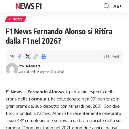
NEWS F1
Aa
Font
Resizer
F1 NEWS
F1 News Fernando Alonso si Ritira
dalla F1 nel 2026?
3 Min Read
Vito Defonseca
Last updated: 15 Agosto 2024 18:48
F1 News – Fernando Alonso
, il pilota più esperto nella
storia della
Formula 1
, ha collezionato ben 391 partenze in
gran premi dal suo debutto con
Minardi
nel 2001. Con due
titoli mondiali all’attivo, Alonso ha recentemente celebrato
il suo 43º compleanno e si trova a un bivio cruciale della sua
carriera. Dopo un ritorno nel 2021, dopo due anni di pausa,