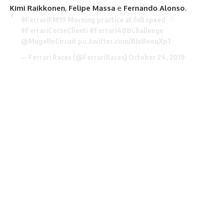
Kimi
Raikkonen
,
Felipe Massa
e
Fernando Alonso
.
#FerrariFM19
Morning practice at full speed
#FerrariCorseClienti
#Ferrari488Challenge
@MugelloCircuit
pic.twitter.com/BJv8oeqXp1
— Ferrari Races (@FerrariRaces)
October 24, 2019