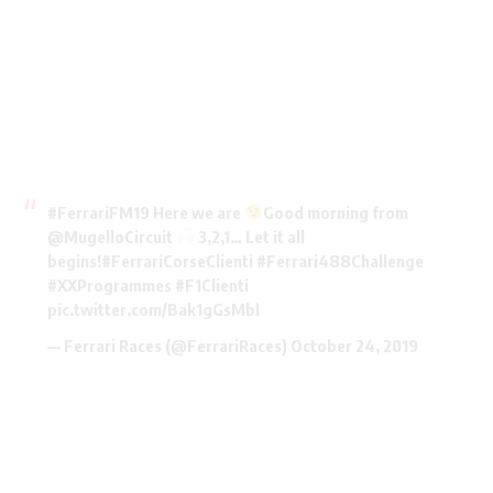
#FerrariFM19
Here we are
Good morning from
@MugelloCircuit
3,2,1… Let it all
begins!
#FerrariCorseClienti
#Ferrari488Challenge
#XXProgrammes
#F1Clienti
pic.twitter.com/Bak1gGsMbl
— Ferrari Races (@FerrariRaces)
October 24, 2019