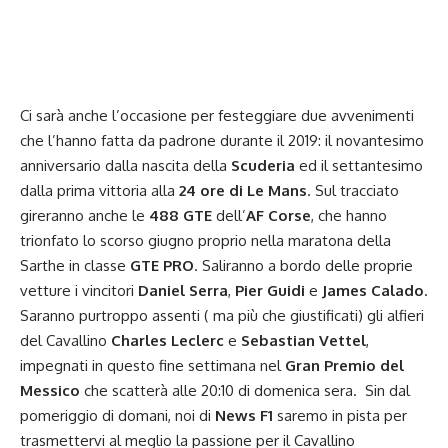
Ci sarà anche l’occasione per festeggiare due avvenimenti
che l’hanno fatta da padrone durante il 2019: il novantesimo
anniversario dalla nascita della
Scuderia
ed il settantesimo
dalla prima vittoria alla
24 ore di Le Mans
. Sul tracciato
gireranno anche le
488 GTE
dell’
AF Corse
, che hanno
trionfato lo scorso giugno proprio nella maratona della
Sarthe in classe
GTE PRO
. Saliranno a bordo delle proprie
vetture i vincitori
Daniel Serra
,
Pier Guidi
e
James Calado
.
Saranno purtroppo assenti ( ma più che giustificati) gli alfieri
del Cavallino
Charles Leclerc
e
Sebastian Vettel
,
impegnati in questo fine settimana nel
Gran Premio del
Messico
che scatterà alle 20:10 di domenica sera
. Sin dal
pomeriggio di domani, noi di
News F1
saremo in pista per
trasmettervi al meglio la passione per il Cavallino