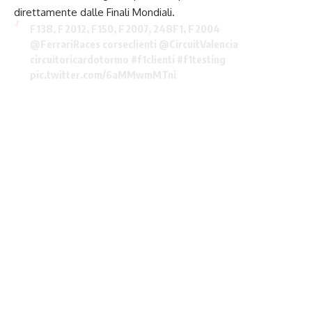
direttamente dalle Finali Mondiali.
F138, F2012, F150, F2007, 248F1, F2004
@FerrariRaces
corseclienti
@CircuitValencia
circuitoricardotormo
#f1clienti
#f1testing
pic.twitter.com/6aMMwmMTni