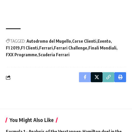
TAGGED:
Autodromo del Mugello
Corse Clienti
Evento
F1 2019
F1 Clienti
Ferrari
Ferrari Challenge
Finali Mondiali
FXX Programme
Scuderia Ferrari
You Might Also Like
Formula 1 – Analysis of the Verstappen-Hamilton duel in the