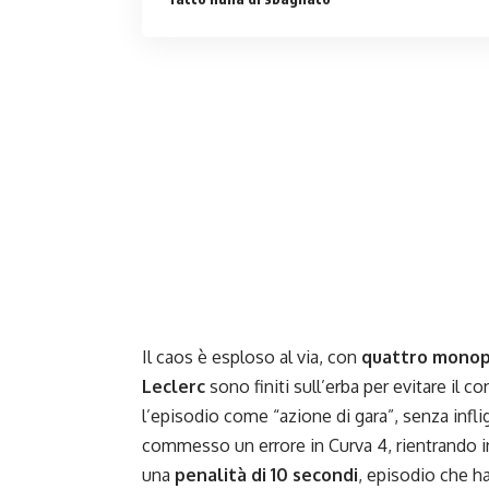
Il caos è esploso al via, con
quattro monopo
Leclerc
sono finiti sull’erba per evitare il c
l’episodio come “azione di gara”, senza inflig
commesso un errore in Curva 4, rientrando in p
una
penalità di 10 secondi
, episodio che ha