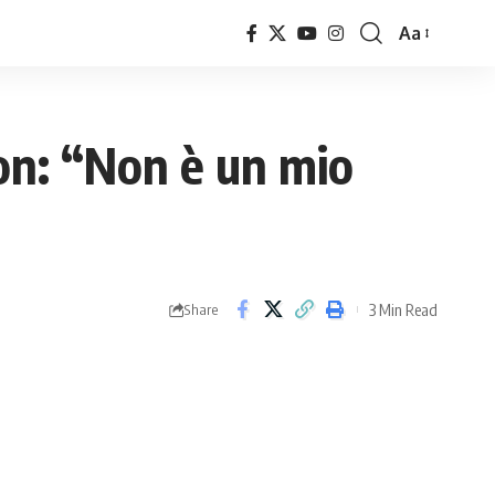
Aa
Font
Resizer
on: “Non è un mio
3 Min Read
Share