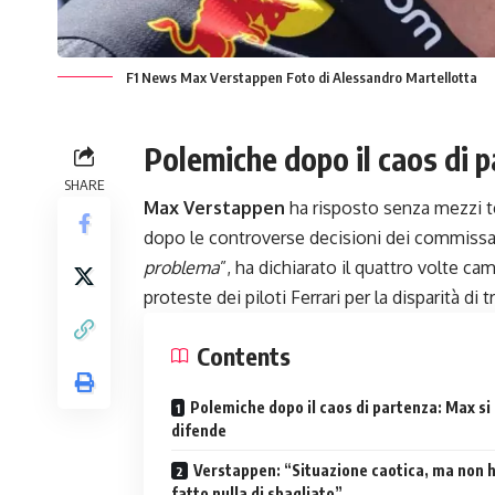
F1 News Max Verstappen Foto di Alessandro Martellotta
Polemiche dopo il caos di 
SHARE
Max Verstappen
ha risposto senza mezzi te
dopo le controverse decisioni dei commissa
problema
”, ha dichiarato il quattro volte ca
proteste dei piloti Ferrari per la disparità di
Contents
Polemiche dopo il caos di partenza: Max si
difende
Verstappen: “Situazione caotica, ma non 
fatto nulla di sbagliato”