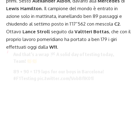
primi. Sesto
Alexander Albon
, davanti alla
Mercedes
di
Lewis Hamilton
. Il campione del mondo è entrato in
azione solo in mattinata, inanellando ben 89 passaggi e
chiudendo al settimo posto in 1’17”562 con mescola
C2
.
Ottavo
Lance Stroll
seguito da
Valtteri Bottas
, che con il
proprio lavoro pomeridiano ha portato a ben 179 i giri
effettuati oggi dalla
W11
.
And that’s a wrap
A solid day of testing today,
Team!
89 + 90 = 179 laps for our boys in Barcelona!
#F1Testing
pic.twitter.com/VobBfIK01l