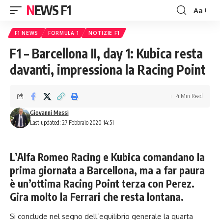
NEWS F1
Aa
Font
Resizer
F1 NEWS
FORMULA 1
NOTIZIE F1
F1 – Barcellona II, day 1: Kubica resta
davanti, impressiona la Racing Point
4 Min Read
Giovanni Messi
Last updated: 27 Febbraio 2020 14:51
L’Alfa Romeo Racing e Kubica comandano la
prima giornata a Barcellona, ma a far paura
è un’ottima Racing Point terza con Perez.
Gira molto la Ferrari che resta lontana.
Si conclude nel segno dell’equilibrio generale la quarta