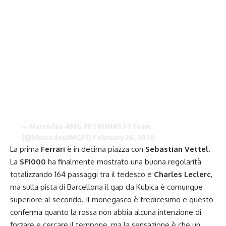
— Mercedes-AMG PETRONAS F1 Team
(@MercedesAMGF1)
February 26, 2020
La prima
Ferrari
è in decima piazza con
Sebastian Vettel
.
La
SF1000
ha finalmente mostrato una buona regolarità
totalizzando 164 passaggi tra il tedesco e
Charles Leclerc
,
ma sulla pista di Barcellona il gap da Kubica è comunque
superiore al secondo. Il monegasco è tredicesimo e questo
conferma quanto la rossa non abbia alcuna intenzione di
forzare e cercare il tempone, ma la sensazione è che un