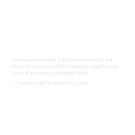
Verstappen and Kvyat both stop out on track, and
bring the fourth day of
#F1Testing
to a slightly early
close
pic.twitter.com/yqUI27XHLB
— Formula 1 (@F1)
February 26, 2020