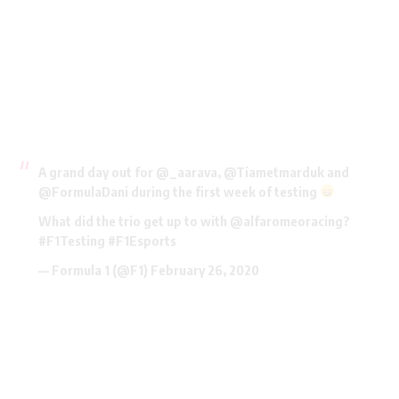
A grand day out for
@_aarava
,
@Tiametmarduk
and
@FormulaDani
during the first week of testing
What did the trio get up to with @alfaromeoracing?
#F1Testing
#F1Esports
— Formula 1 (@F1)
February 26, 2020