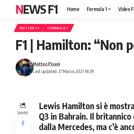
NEWS F1
Home
Formula 1
Video F
NOTIZIE F1
FORMULA 1
F1 | Hamilton: “Non p
Matteo Pisani
Last updated: 27 Marzo 2021 18:39
Lewis Hamilton si è mostr
SHARE
Q3 in Bahrain. Il britannico
dalla Mercedes, ma c’è anc