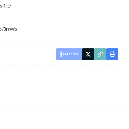
1.it/
1
to/3rzWb
Facebook