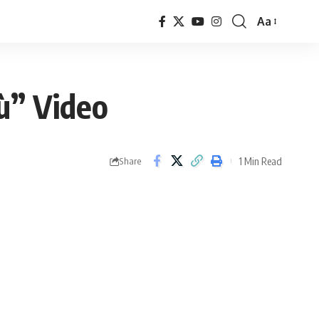
Aa
Font
Resizer
iù” Video
1 Min Read
Share