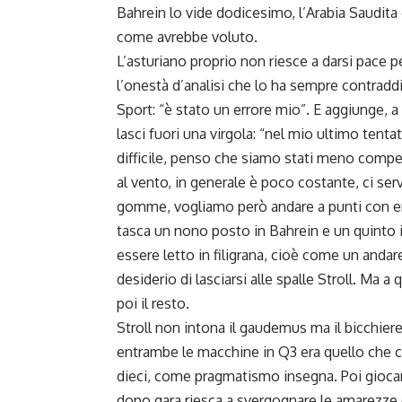
Bahrein lo vide dodicesimo, l’Arabia Saudita 
come avrebbe voluto.
L’asturiano proprio non riesce a darsi pace pe
l’onestà d’analisi che lo ha sempre contradd
Sport: “è stato un errore mio”. E aggiunge, a
lasci fuori una virgola: “nel mio ultimo tent
difficile, penso che siamo stati meno competi
al vento, in generale è poco costante, ci serv
gomme, vogliamo però andare a punti con en
tasca un nono posto in Bahrein e un quinto i
essere letto in filigrana, cioè come un andar
desiderio di lasciarsi alle spalle Stroll. Ma 
poi il resto.
Stroll non intona il gaudemus ma il bicchie
entrambe le macchine in Q3 era quello che c
dieci, come pragmatismo insegna. Poi giocar
dopo gara riesca a svergognare le amarezze 