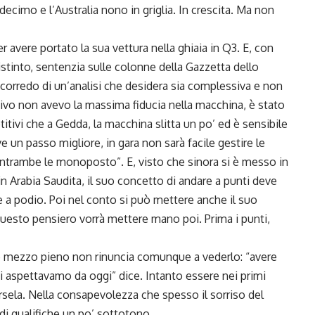
decimo e l’Australia nono in griglia. In crescita. Ma non
r avere portato la sua vettura nella ghiaia in Q3. E, con
istinto, sentenzia sulle colonne della Gazzetta dello
 corredo di un’analisi che desidera sia complessiva e non
ativo non avevo la massima fiducia nella macchina, è stato
tivi che a Gedda, la macchina slitta un po’ ed è sensibile
e un passo migliore, in gara non sarà facile gestire le
trambe le monoposto”. E, visto che sinora si è messo in
n Arabia Saudita, il suo concetto di andare a punti deve
e a podio. Poi nel conto si può mettere anche il suo
a questo pensiero vorrà mettere mano poi. Prima i punti,
re mezzo pieno non rinuncia comunque a vederlo: “avere
i aspettavamo da oggi” dice. Intanto essere nei primi
sela. Nella consapevolezza che spesso il sorriso del
di qualifiche un po’ sottotono.