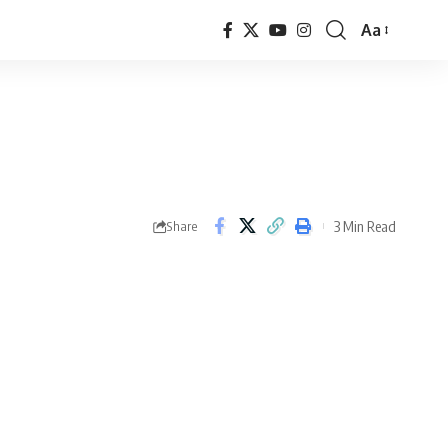
Aa
Font
Resizer
3 Min Read
Share