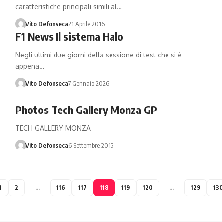
caratteristiche principali simili al…
Vito Defonseca
21 Aprile 2016
F1 News Il sistema Halo
Negli ultimi due giorni della sessione di test che si è
appena…
Vito Defonseca
7 Gennaio 2026
Photos Tech Gallery Monza GP
TECH GALLERY MONZA
Vito Defonseca
6 Settembre 2015
1
2
…
116
117
118
119
120
…
129
13