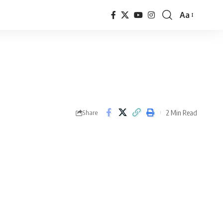
Aa
Font
Resizer
2 Min Read
Share