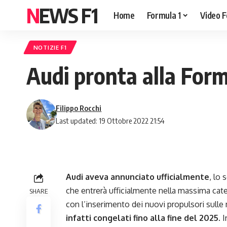
NEWS F1
Home
Formula 1
Video F
NOTIZIE F1
Audi pronta alla Form
Filippo Rocchi
Last updated: 19 Ottobre 2022 21:54
Audi
aveva annunciato ufficialmente
, lo
che entrerà ufficialmente nella massima cat
SHARE
con l’inserimento dei nuovi propulsori sul
infatti congelati fino alla fine del 2025.
I