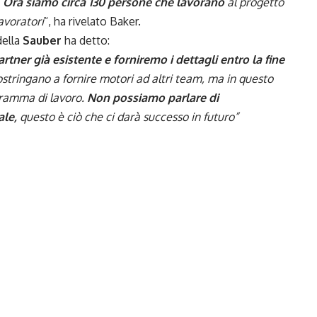
.
Ora siamo circa 130 persone che lavorano
al progetto
avoratori
“, ha rivelato Baker.
della
Sauber
ha detto:
rtner già esistente e forniremo i dettagli entro la fine
costringano a fornire motori ad altri team, ma in questo
ramma di lavoro.
Non possiamo parlare di
ale,
questo è ciò che ci darà successo in futuro”