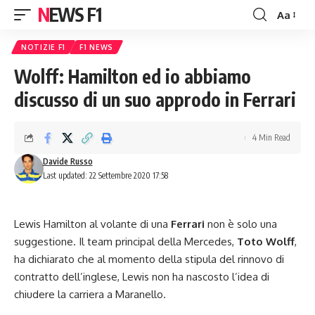
NEWS F1
Aa
Font
Resizer
NOTIZIE F1
F1 NEWS
Wolff: Hamilton ed io abbiamo
discusso di un suo approdo in Ferrari
4 Min Read
Davide Russo
Last updated: 22 Settembre 2020 17:58
Lewis Hamilton al volante di una
Ferrari
non è solo una
suggestione. Il team principal della Mercedes,
Toto Wolff
,
ha dichiarato che al momento della stipula del rinnovo di
contratto dell’inglese, Lewis non ha nascosto l’idea di
chiudere la carriera a Maranello.