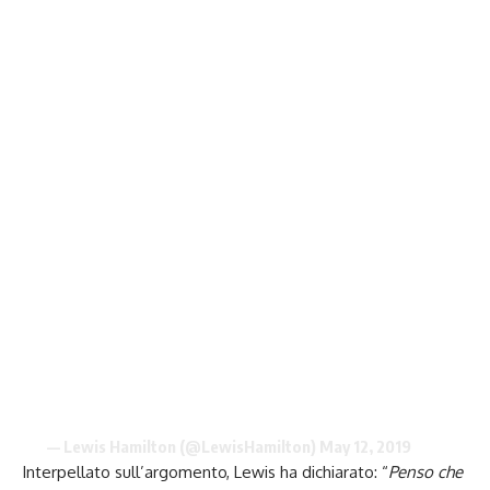
— Lewis Hamilton (@LewisHamilton)
May 12, 2019
Interpellato sull’argomento, Lewis ha dichiarato: “
Penso che