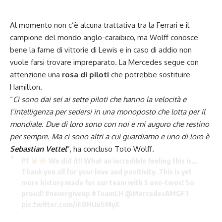
Al momento non c’è alcuna trattativa tra la Ferrari e il
campione del mondo anglo-caraibico, ma Wolff conosce
bene la fame di vittorie di Lewis e in caso di addio non
vuole farsi trovare impreparato. La Mercedes segue con
attenzione una
rosa di piloti
che potrebbe sostituire
Hamilton.
“
Ci sono dai sei ai sette piloti che hanno la velocità e
l’intelligenza per sedersi in una monoposto che lotta per il
mondiale. Due di loro sono con noi e mi auguro che restino
per sempre. Ma ci sono altri a cui guardiamo e uno di loro è
Sebastian Vettel
”, ha concluso Toto Wolff.
P1
We did it!! What an incredible feeling this is…
Thank you all for your love and positivity. This is yet
more history made for our team with 5 one-twos! So
proud!
#nevergiveup
#TeamLH
@MercedesAMGF1
pic.twitter.com/iE8HUuSMyX