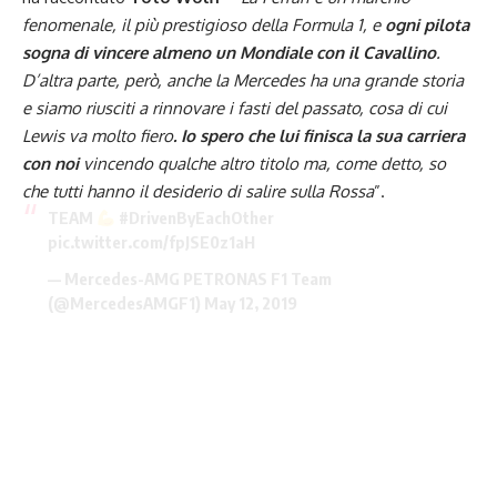
fenomenale, il più prestigioso della Formula 1, e
ogni pilota
sogna di vincere almeno un Mondiale con il Cavallino
.
D’altra parte, però, anche la Mercedes ha una grande storia
e siamo riusciti a rinnovare i fasti del passato, cosa di cui
Lewis va molto fiero
. Io spero che lui finisca la sua carriera
con noi
vincendo qualche altro titolo ma, come detto, so
che tutti hanno il desiderio di salire sulla Rossa
”.
TEAM
#DrivenByEachOther
pic.twitter.com/fpJSE0z1aH
— Mercedes-AMG PETRONAS F1 Team
(@MercedesAMGF1)
May 12, 2019