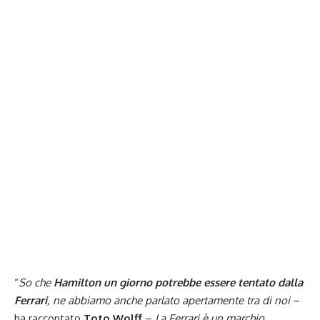
“
So che
Hamilton un giorno potrebbe essere tentato dalla
Ferrari
, ne abbiamo anche parlato apertamente tra di noi
–
ha raccontato
Toto Wolff
–
La Ferrari è un marchio