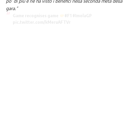
po’ di più e ne ha visto i benefici nella seconda metà della
gara.”
Game recognises game
#F1
#ImolaGP
pic.twitter.com/kMeruAFTVr