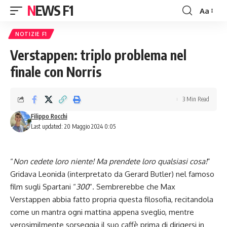
NEWS F1
Aa
Font
Resizer
NOTIZIE F1
Verstappen: triplo problema nel
finale con Norris
3 Min Read
Filippo Rocchi
Last updated: 20 Maggio 2024 0:05
“
Non cedete loro niente! Ma prendete loro qualsiasi cosa!
”
Gridava Leonida (interpretato da Gerard Butler) nel famoso
film sugli Spartani “
300
“. Sembrerebbe che Max
Verstappen abbia fatto propria questa filosofia, recitandola
come un mantra ogni mattina appena sveglio, mentre
verosimilmente sorseggia il suo caffè prima di dirigersi in