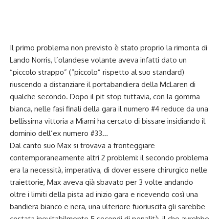
Il primo problema non previsto è stato proprio la rimonta di
Lando Norris, l’olandese volante aveva infatti dato un
“piccolo strappo” (“piccolo” rispetto al suo standard)
riuscendo a distanziare il portabandiera della McLaren di
qualche secondo. Dopo il pit stop tuttavia, con la gomma
bianca, nelle fasi finali della gara il numero #4 reduce da una
bellissima vittoria a Miami ha cercato di bissare insidiando il
dominio dell’ex numero #33…
Dal canto suo Max si trovava a fronteggiare
contemporaneamente altri 2 problemi: il secondo problema
era la necessità, imperativa, di dover essere chirurgico nelle
traiettorie, Max aveva già sbavato per 3 volte andando
oltre i limiti della pista ad inizio gara e ricevendo così una
bandiera bianco e nera, una ulteriore fuoriuscita gli sarebbe
costata inevitabilmente 5 secondi di penalità, il che avrebbe