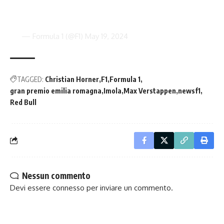
— Formula 1 (@F1)
May 19, 2024
TAGGED:
Christian Horner
F1
Formula 1
gran premio emilia romagna
Imola
Max Verstappen
newsf1
Red Bull
Nessun commento
Devi essere
connesso
per inviare un commento.