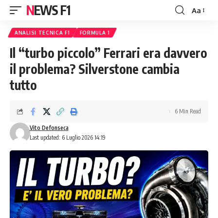
NEWS F1
Aa
Font
Resizer
ANALISI TECNICA F1
FORMULA 1
Il “turbo piccolo” Ferrari era davvero
il problema? Silverstone cambia
tutto
6 Min Read
Vito Defonseca
Last updated: 6 Luglio 2026 14:19