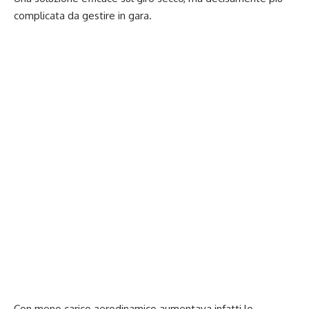
complicata da gestire in gara.
Con meno carico aerodinamico aumentava infatti lo