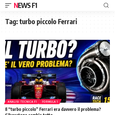
NEWS F1
Tag:
turbo piccolo Ferrari
ANALISI TECNICA F1
FORMULA 1
Il “turbo piccolo” Ferrari era davvero il problema?
Silverstone cambia tutto