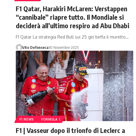
F1 Qatar, Harakiri McLaren: Verstappen
“cannibale” riapre tutto. Il Mondiale si
deciderà all’ultimo respiro ad Abu Dhabi
F1 Qatar La strategia Red Bull sui 25 giri beffa il muretto…
Vito Defonseca
30 Novembre 2025
F1 NEWS
FORMULA 1
F1 | Vasseur dopo il trionfo di Leclerc a