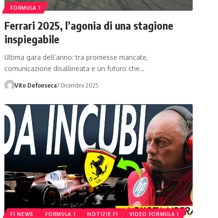
FORMULA 1
Ferrari 2025, l’agonia di una stagione
inspiegabile
Ultima gara dell’anno: tra promesse mancate,
comunicazione disallineata e un futuro che…
Vito Defonseca
7 Dicembre 2025
F1 NEWS
FORMULA 1
NOTIZIE F1
VIDEO FORMULA 1