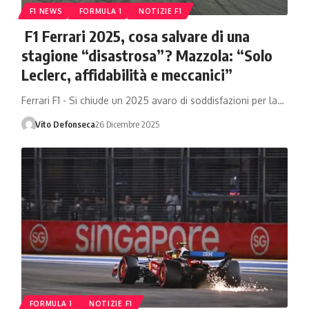
F1 NEWS
FORMULA 1
NOTIZIE F1
F1 Ferrari 2025, cosa salvare di una
stagione “disastrosa”? Mazzola: “Solo
Leclerc, affidabilità e meccanici”
Ferrari F1 - Si chiude un 2025 avaro di soddisfazioni per la…
Vito Defonseca
26 Dicembre 2025
FORMULA 1
NOTIZIE F1