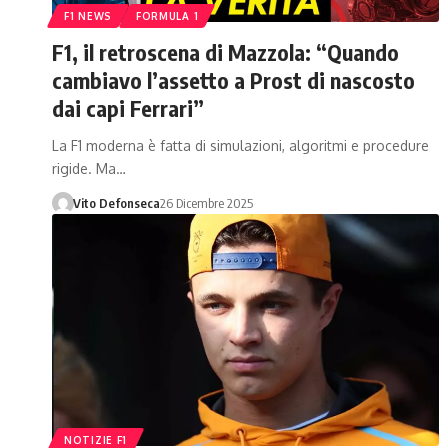
F1 NEWS
FORMULA 1
F1, il retroscena di Mazzola: “Quando
cambiavo l’assetto a Prost di nascosto
dai capi Ferrari”
La F1 moderna è fatta di simulazioni, algoritmi e procedure
rigide. Ma…
Vito Defonseca
26 Dicembre 2025
NOTIZIE F1