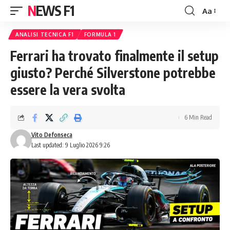
NEWS F1
Aa
Font
Resizer
ANALISI TECNICA F1
FORMULA 1
Ferrari ha trovato finalmente il setup
giusto? Perché Silverstone potrebbe
essere la vera svolta
6 Min Read
Vito Defonseca
Last updated: 9 Luglio 2026 9:26