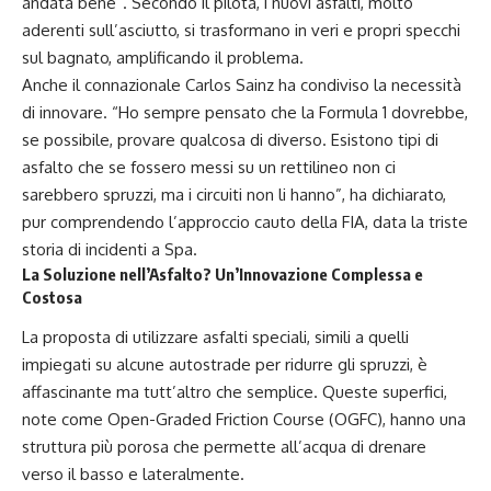
andata bene”. Secondo il pilota, i nuovi asfalti, molto
aderenti sull’asciutto, si trasformano in veri e propri specchi
sul bagnato, amplificando il problema.
Anche il connazionale Carlos Sainz ha condiviso la necessità
di innovare. “Ho sempre pensato che la Formula 1 dovrebbe,
se possibile, provare qualcosa di diverso. Esistono tipi di
asfalto che se fossero messi su un rettilineo non ci
sarebbero spruzzi, ma i circuiti non li hanno”, ha dichiarato,
pur comprendendo l’approccio cauto della FIA, data la triste
storia di incidenti a Spa.
La Soluzione nell’Asfalto? Un’Innovazione Complessa e
Costosa
La proposta di utilizzare asfalti speciali, simili a quelli
impiegati su alcune autostrade per ridurre gli spruzzi, è
affascinante ma tutt’altro che semplice. Queste superfici,
note come Open-Graded Friction Course (OGFC), hanno una
struttura più porosa che permette all’acqua di drenare
verso il basso e lateralmente.