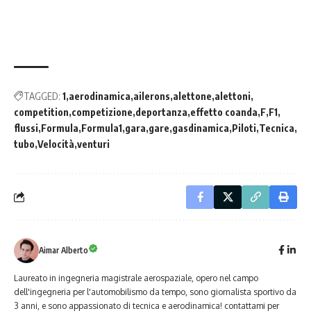
TAGGED:
1
aerodinamica
ailerons
alettone
alettoni
competition
competizione
deportanza
effetto coanda
F
F1
flussi
Formula
Formula1
gara
gare
gasdinamica
Piloti
Tecnica
tubo
Velocità
venturi
Aimar Alberto
Laureato in ingegneria magistrale aerospaziale, opero nel campo
dell'ingegneria per l'automobilismo da tempo, sono giornalista sportivo da
3 anni, e sono appassionato di tecnica e aerodinamica! contattami per