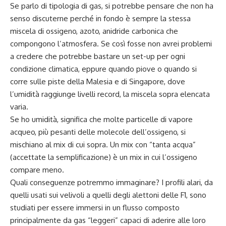
Se parlo di tipologia di gas, si potrebbe pensare che non ha
senso discuterne perché in fondo è sempre la stessa
miscela di ossigeno, azoto, anidride carbonica che
compongono l’atmosfera. Se così fosse non avrei problemi
a credere che potrebbe bastare un set-up per ogni
condizione climatica, eppure quando piove o quando si
corre sulle piste della Malesia e di Singapore, dove
l’umidità raggiunge livelli record, la miscela sopra elencata
varia.
Se ho umidità, significa che molte particelle di vapore
acqueo, più pesanti delle molecole dell’ossigeno, si
mischiano al mix di cui sopra. Un mix con “tanta acqua”
(accettate la semplificazione) è un mix in cui l’ossigeno
compare meno.
Quali conseguenze potremmo immaginare? I profili alari, da
quelli usati sui velivoli a quelli degli alettoni delle F1, sono
studiati per essere immersi in un flusso composto
principalmente da gas “leggeri” capaci di aderire alle loro