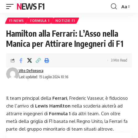
NEWS F1
Aa
Font
Resizer
F1 NEWS
FORMULA 1
NOTIZIE F1
Hamilton alla Ferrari: L’Asso nella
Manica per Attirare Ingegneri di F1
3 Min Read
Vito Defonseca
Last updated: 15 Luglio 2024 10:16
Il team principal della
Ferrari
, Frederic Vasseur, è fiducioso
che l’arrivo di
Lewis Hamilton
nella scuderia aiuterà ad
attrarre ingegneri di
Formula 1
da altri team. Con oltre
metà della griglia di F1 basata nel Regno Unito, la Ferrari fa
parte del gruppo minoritario di team situati altrove.