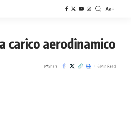
Aa
Font
Resizer
ra carico aerodinamico
6 Min Read
Share