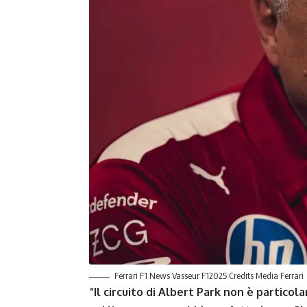
Ferrari F1 News Vasseur F12025 Credits Media Ferrari
“Il circuito di Albert Park non è partic