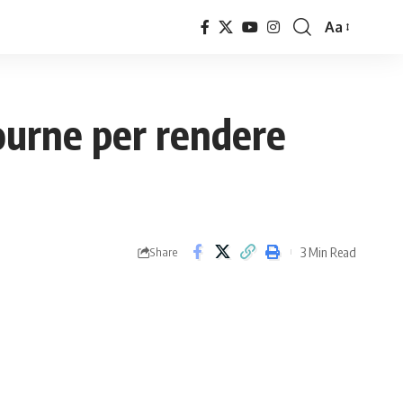
Aa
Font
Resizer
bourne per rendere
3 Min Read
Share