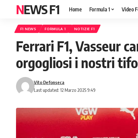
NEWS F1
Home
Formula 1
Video F
F1 NEWS
FORMULA 1
NOTIZIE F1
Ferrari F1, Vasseur c
orgogliosi i nostri tif
Vito Defonseca
Last updated: 12 Marzo 2025 9:49