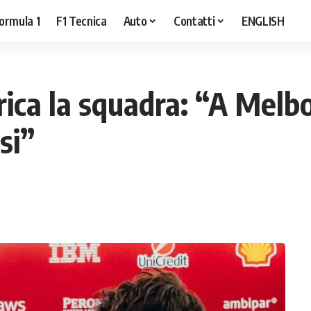
ormula 1
F1 Tecnica
Auto
Contatti
ENGLISH
arica la squadra: “A Mel
osi”