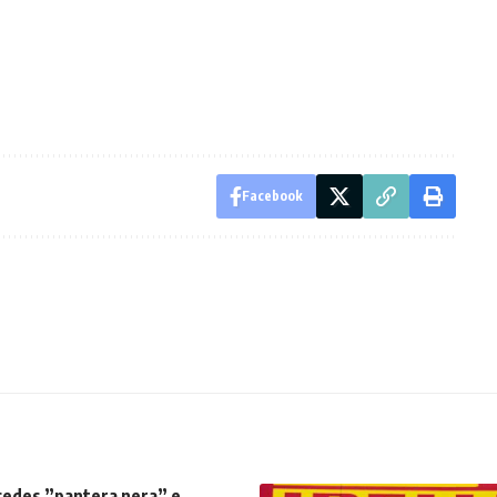
Facebook
rcedes ”pantera nera” e