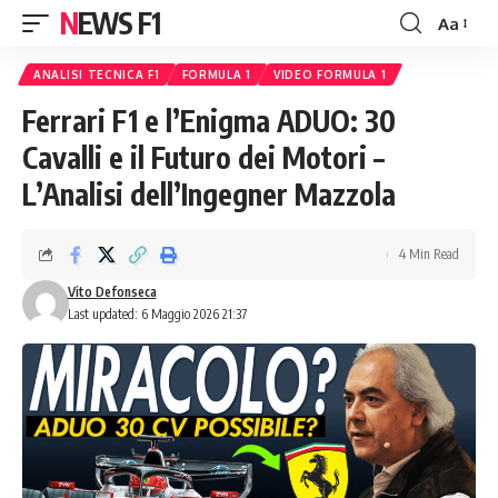
NEWS F1
Aa
Font
Resizer
ANALISI TECNICA F1
FORMULA 1
VIDEO FORMULA 1
Ferrari F1 e l’Enigma ADUO: 30
Cavalli e il Futuro dei Motori –
L’Analisi dell’Ingegner Mazzola
4 Min Read
Vito Defonseca
Last updated: 6 Maggio 2026 21:37