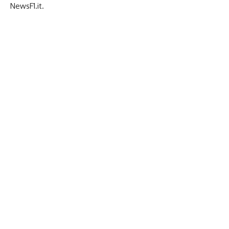
NewsF1.it
.