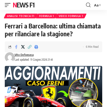
NEWS F1
Aa
Font
Resizer
ANALISI TECNICA F1
FORMULA 1
VIDEO FORMULA 1
Ferrari a Barcellona: ultima chiamata
per rilanciare la stagione?
6 Min Read
Vito Defonseca
Last updated: 11 Giugno 2026 21:41