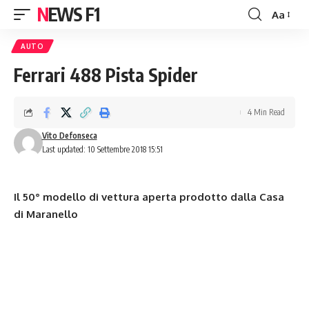
NEWS F1
Aa
Font
Resizer
AUTO
Ferrari 488 Pista Spider
4 Min Read
Vito Defonseca
Last updated: 10 Settembre 2018 15:51
Il 50° modello di vettura aperta prodotto dalla
Casa
di Maranello