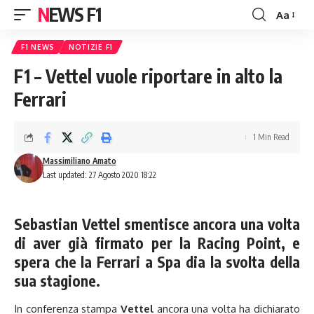
NEWS F1
Aa
Font
Resizer
F1 NEWS
NOTIZIE F1
F1 – Vettel vuole riportare in alto la
Ferrari
1 Min Read
Massimiliano Amato
Last updated: 27 Agosto 2020 18:22
Sebastian Vettel smentisce ancora una volta
di aver già firmato per la Racing Point, e
spera che la Ferrari a Spa dia la svolta della
sua stagione.
In conferenza stampa
Vettel
ancora una volta ha dichiarato