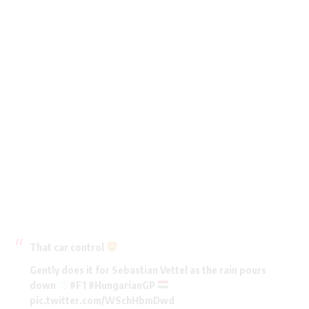
That car control
Gently does it for Sebastian Vettel as the rain pours
down
#F1
#HungarianGP
pic.twitter.com/WSchHbmDwd