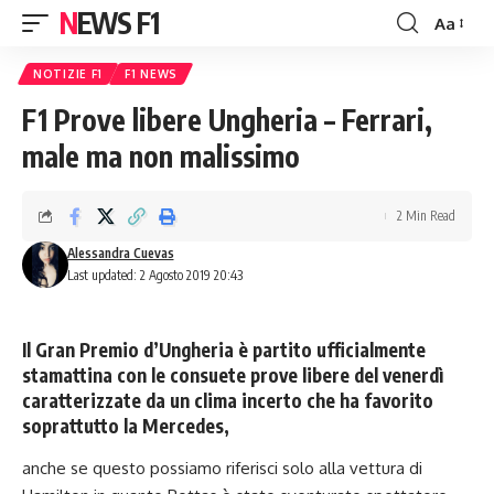
NEWS F1
Aa
Font
Resizer
NOTIZIE F1
F1 NEWS
F1 Prove libere Ungheria – Ferrari,
male ma non malissimo
2 Min Read
Alessandra Cuevas
Last updated: 2 Agosto 2019 20:43
Il Gran Premio d’Ungheria è partito ufficialmente
stamattina con le consuete prove libere del venerdì
caratterizzate da un clima incerto che ha favorito
soprattutto la Mercedes,
anche se questo possiamo riferisci solo alla vettura di