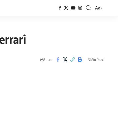
Aa
Font
Resizer
errari
3 Min Read
Share