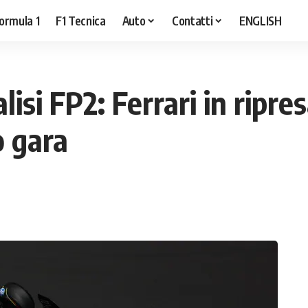
ormula 1
F1 Tecnica
Auto
Contatti
ENGLISH
si FP2: Ferrari in ripre
o gara