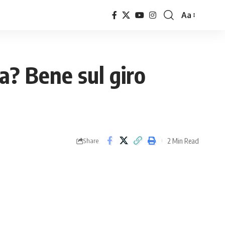
Aa
Font
Resizer
sa? Bene sul giro
2 Min Read
Share