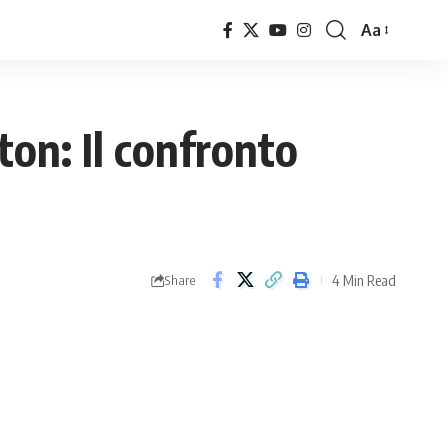
Aa
Font
Resizer
on: Il confronto
4 Min Read
Share