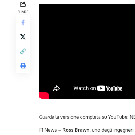
SHARE
Guarda la versione completa su YouTube:
NE
F1 News –
Ross Brawn
, uno degli ingegneri 