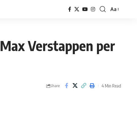
Aa
Font
Resizer
 Max Verstappen per
4 Min Read
Share