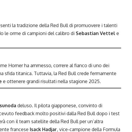
nti la tradizione della Red Bull di promuovere i talenti
o le orme di campioni del calibro di
Sebastian Vettel
e
ome Horner ha ammesso, correre al fianco di uno dei
 una sfida titanica. Tuttavia, la Red Bull crede fermamente
e
e ottenere grandi risultati nella stagione 2025.
Tsunoda
deluso. Il pilota giapponese, convinto di
ricevuto feedback molto positivi dalla Red Bull dopo i test
 con il team satellite della Red Bull per un’altra
tente francese
Isack Hadjar
, vice-campione della Formula