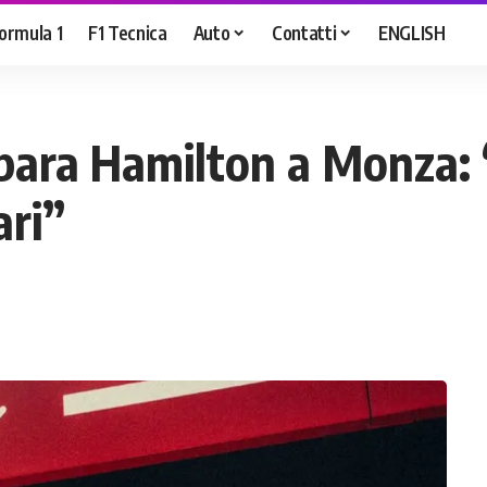
ormula 1
F1 Tecnica
Auto
Contatti
ENGLISH
epara Hamilton a Monza:
ari”