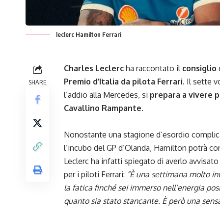
leclerc Hamilton Ferrari
Charles Leclerc
ha raccontato il
consiglio
Premio d’Italia da pilota Ferrari
. Il sette
SHARE
l’addio alla Mercedes, si
prepara a vivere p
Cavallino Rampante.
Nonostante una stagione d’esordio complicat
l’incubo del GP d’Olanda, Hamilton potrà co
Leclerc ha infatti spiegato di averlo avvisa
per i piloti Ferrari:
“È una settimana molto int
la fatica finché sei immerso nell’energia posi
quanto sia stato stancante. È però una sensaz