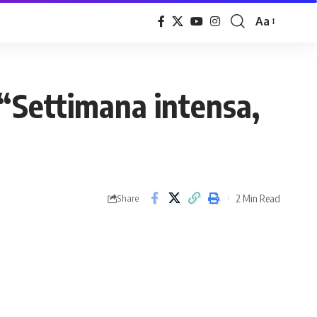
Aa
Font
Resizer
 “Settimana intensa,
2 Min Read
Share