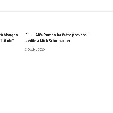
rà bisogno
F1 – L’Alfa Romeo ha fatto provare il
l titolo”
sedile a Mick Schumacher
3 Ottobre 2020