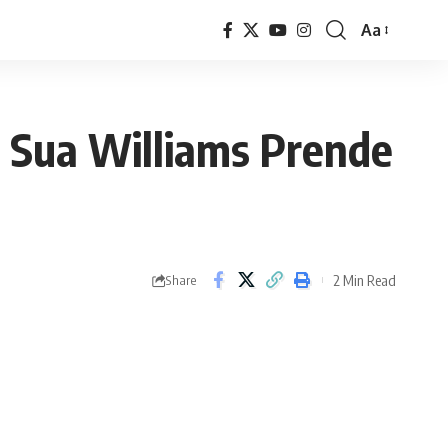
Aa
Font
Resizer
a Sua Williams Prende
2 Min Read
Share