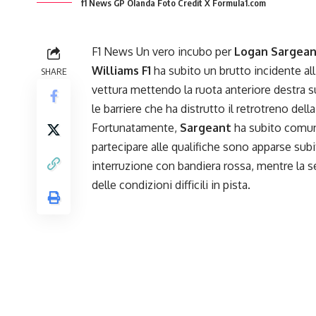
f1 News GP Olanda Foto Credit X Formula1.com
F1 News Un vero incubo per
Logan Sargea
Williams F1
ha subito un brutto incidente all’
SHARE
vettura mettendo la ruota anteriore destra su
le barriere che ha distrutto il retrotreno d
Fortunatamente,
Sargeant
ha subito comunic
partecipare alle qualifiche sono apparse subi
interruzione con bandiera rossa, mentre la se
delle condizioni difficili in pista.