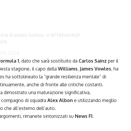
d in dramatic fashion
#F1
#DutchGP
4Fh
 24, 2024
Formula 1
, dato che sarà sostituito da
Carlos Sainz
per il
esta stagione, il capo della
Williams
,
James Vowles
, ha
es ha sottolineato la “grande resilienza mentale” di
tinuamente, anche di fronte alle critiche costanti.
a dimostrato una maturazione significativa,
suo compagno di squadra
Alex Albon
e utilizzando meglio
no che all’esterno dell’auto.
i argomenti, rimanete sintonizzati su
News F1
.