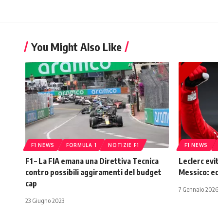
You Might Also Like
F1 NEWS
FORMULA 1
NOTIZIE F1
F1 NEWS
F1 – La FIA emana una Direttiva Tecnica
Leclerc evit
contro possibili aggiramenti del budget
Messico: e
cap
7 Gennaio 202
23 Giugno 2023