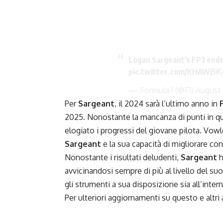
Logan Sargeant's FP3 ende
pic.twitter.com/KHAWj5K
— Formula 1 (@F1)
August
Per
Sargeant
, il 2024 sarà l’ultimo anno in
2025. Nonostante la mancanza di punti in qu
elogiato i progressi del giovane pilota. Vowl
Sargeant
e la sua capacità di migliorare con
Nonostante i risultati deludenti,
Sargeant
h
avvicinandosi sempre di più al livello del 
gli strumenti a sua disposizione sia all’inter
Per ulteriori aggiornamenti su questo e altr