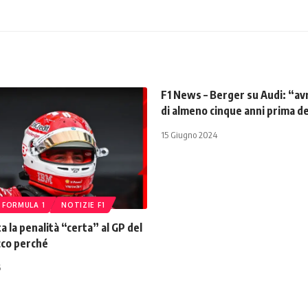
F1 News – Berger su Audi: “av
di almeno cinque anni prima de
15 Giugno 2024
FORMULA 1
NOTIZIE F1
a la penalità “certa” al GP del
cco perché
6