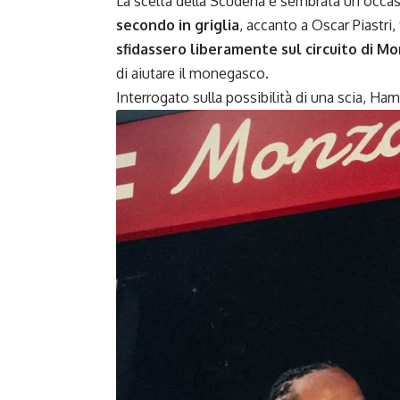
La scelta della Scuderia è sembrata un’occas
secondo in griglia
, accanto a Oscar Piastri,
sfidassero liberamente sul circuito di M
di aiutare il monegasco.
Interrogato sulla possibilità di una scia, Ham