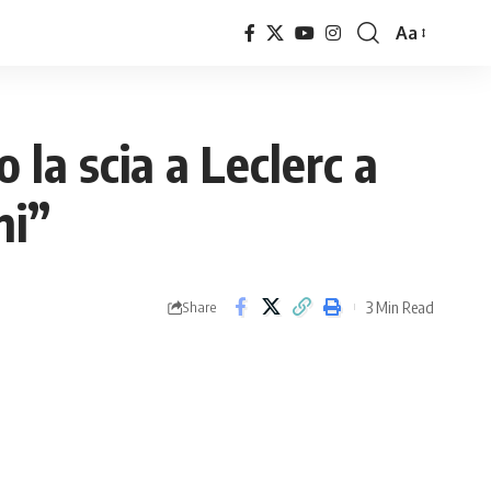
Aa
Font
Resizer
la scia a Leclerc a
ni”
3 Min Read
Share