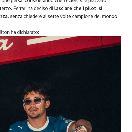
ione persa, considerando che Leclerc si è piazzato
 terzo. Ferrari ha deciso di
lasciare che i piloti si
onza
, senza chiedere al sette volte campione del mondo
ilton ha dichiarato: