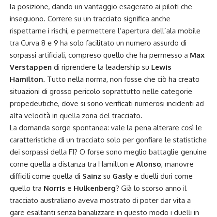
la posizione, dando un vantaggio esagerato ai piloti che
inseguono. Correre su un tracciato significa anche
rispettarne i rischi, e permettere l’apertura dell’ala mobile
tra Curva 8 e 9 ha solo facilitato un numero assurdo di
sorpassi artificiali, compreso quello che ha permesso a
Max
Verstappen
di riprendere la leadership su
Lewis
Hamilton
. Tutto nella norma, non fosse che ciò ha creato
situazioni di grosso pericolo soprattutto nelle categorie
propedeutiche, dove si sono verificati numerosi incidenti ad
alta velocità in quella zona del tracciato.
La domanda sorge spontanea: vale la pena alterare così le
caratteristiche di un tracciato solo per gonfiare le statistiche
dei sorpassi della F1? O forse sono meglio battaglie genuine
come quella a distanza tra Hamilton e
Alonso
, manovre
difficili come quella di
Sainz
su
Gasly
e duelli duri come
quello tra
Norris
e
Hulkenberg
? Già lo scorso anno il
tracciato australiano aveva mostrato di poter dar vita a
gare esaltanti senza banalizzare in questo modo i duelli in