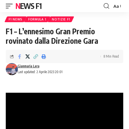
NEWS F1
Aa
Font
Resizer
F1 NEWS
FORMULA 1
NOTIZIE F1
F1 – L’ennesimo Gran Premio
rovinato dalla Direzione Gara
8 Min Read
Gianmaria Lera
Last updated: 2 Aprile 2023 20:01