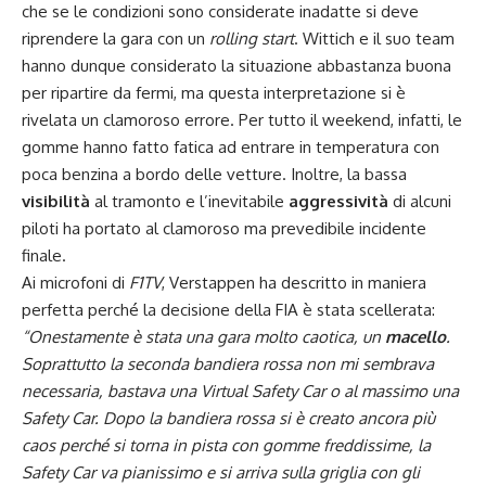
che se le condizioni sono considerate inadatte si deve
riprendere la gara con un
rolling start
. Wittich e il suo team
hanno dunque considerato la situazione abbastanza buona
per ripartire da fermi, ma questa interpretazione si è
rivelata un clamoroso errore. Per tutto il weekend, infatti, le
gomme hanno fatto fatica ad entrare in temperatura con
poca benzina a bordo delle vetture. Inoltre, la bassa
visibilità
al tramonto e l’inevitabile
aggressività
di alcuni
piloti ha portato al clamoroso ma prevedibile incidente
finale.
Ai microfoni di
F1TV
, Verstappen ha descritto in maniera
perfetta perché la decisione della FIA è stata scellerata:
“Onestamente è stata una gara molto caotica, un
macello
.
Soprattutto la seconda bandiera rossa non mi sembrava
necessaria, bastava una Virtual Safety Car o al massimo una
Safety Car. Dopo la bandiera rossa si è creato ancora più
caos perché si torna in pista con gomme freddissime, la
Safety Car va pianissimo e si arriva sulla griglia con gli