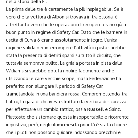
nella storia della F1.
La prima delle tre è certamente la più inspiegabile. Se è
vero che la vettura di Albon si trovava in traiettoria, è
altrettanto vero che le operazioni di recupero erano già a
buon punto in regime di Safety Car. Dato che le barriere in
uscita di Curva 6 erano assolutamente integre, l’unica
ragione valida per interrompere l’attività in pista sarebbe
stata la presenza di detriti sparsi su tutto il circuito, che
tuttavia sembrava pulito. La ghiaia portata in pista dalla
Williams si sarebbe potuta ripulire facilmente anche
utilizzando le care vecchie scope, ma la Federazione ha
preferito non allungare il periodo di Safety Car,
tramutandola in una bandiera rossa. Compromettendo, tra
l’altro, la gara di chi aveva sfruttato la vettura di sicurezza
per effettuare un cambio tattico, ossia
Russell
e Sainz.
Piuttosto che sistemare questa insopportabile e ricorrente
ingiustizia, però, negli ultimi mesi la priorità è stata chiarire
che i piloti non possono guidare indossando orecchini e