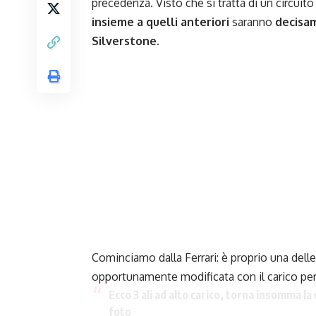
precedenza. Visto che si tratta di un circuito
insieme a quelli anteriori
saranno
decisam
Silverstone.
Cominciamo dalla Ferrari: è proprio una delle 
opportunamente modificata con il carico per 
Ecco 3 ali ad alto carico, torna insomma l
foto