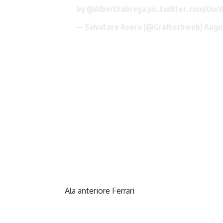
by
@AlbertFabrega
pic.twitter.com/OwW
— Salvatore Asero (@Graftechweb)
Augu
Ala anteriore Ferrari