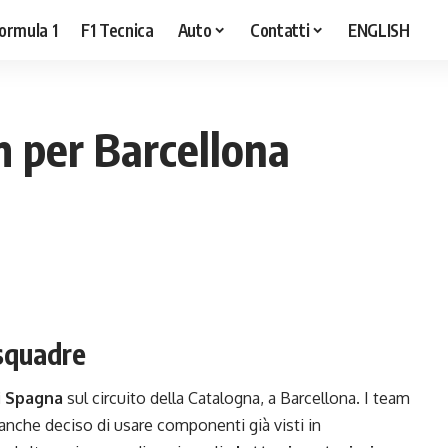
ormula 1
F1 Tecnica
Auto
Contatti
ENGLISH
am per Barcellona
 squadre
i Spagna
sul circuito della Catalogna, a Barcellona. I team
nche deciso di usare componenti già visti in