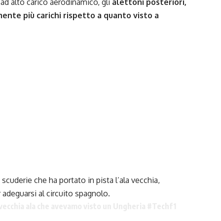
 ad alto carico aerodinamico, gli
alettoni posteriori,
ente più carichi rispetto a quanto visto a
scuderie che ha portato in pista l’ala vecchia,
adeguarsi al circuito spagnolo.
a vecchia ala che avevamo visto un Ungheria
#Techf1