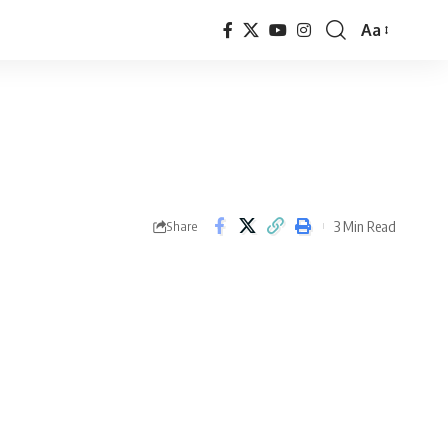
Aa
Font
Resizer
3 Min Read
Share