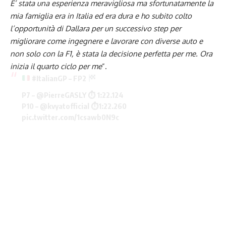
E’ stata una esperienza meravigliosa ma sfortunatamente la
mia famiglia era in Italia ed era dura e ho subito colto
l’opportunità di Dallara per un successivo step per
migliorare come ingegnere e lavorare con diverse auto e
non solo con la F1, è stata la decisione perfetta per me. Ora
inizia il quarto ciclo per me
”.
#ItalianGP
– FP2
P7 –
@PierreGASLY
⏱ 1:22.124
P10 –
@kvyatofficial
⏱1:22.260
pic.twitter.com/1csawb0N9c