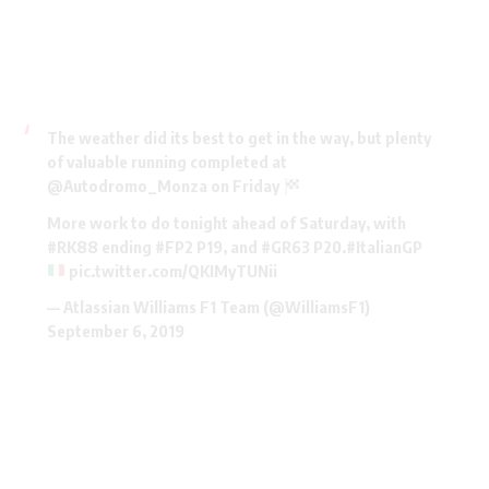
The weather did its best to get in the way, but plenty
of valuable running completed at
@Autodromo_Monza
on Friday
More work to do tonight ahead of Saturday, with
#RK88
ending
#FP2
P19, and
#GR63
P20.
#ItalianGP
pic.twitter.com/QKIMyTUNii
— Atlassian Williams F1 Team (@WilliamsF1)
September 6, 2019