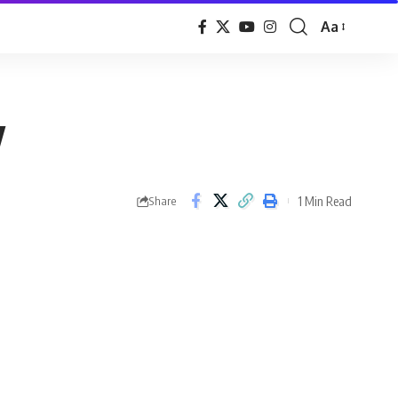
Aa
Font
Resizer
y
1 Min Read
Share