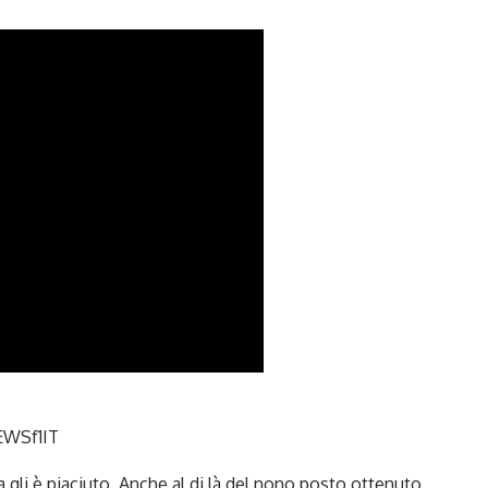
WSf1IT
a gli è piaciuto. Anche al di là del nono posto ottenuto