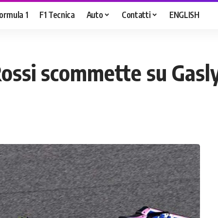
ormula 1
F1 Tecnica
Auto
Contatti
ENGLISH
 Rossi scommette su Gasl