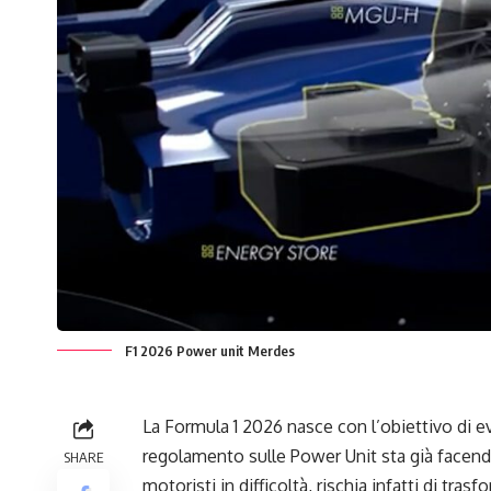
F1 2026 Power unit Merdes
La Formula 1 2026 nasce con l’obiettivo di e
regolamento sulle Power Unit sta già facend
SHARE
motoristi in difficoltà, rischia infatti di t