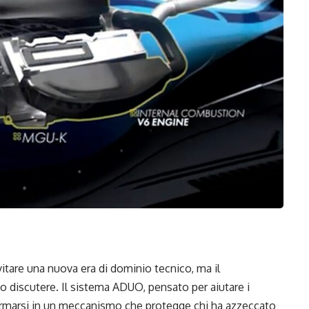
vitare una nuova era di dominio tecnico, ma il
o discutere. Il sistema ADUO, pensato per aiutare i
rasformarsi in un meccanismo che protegge chi ha azzeccato