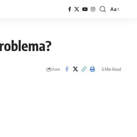
Aa
Font
Resizer
problema?
6 Min Read
Share