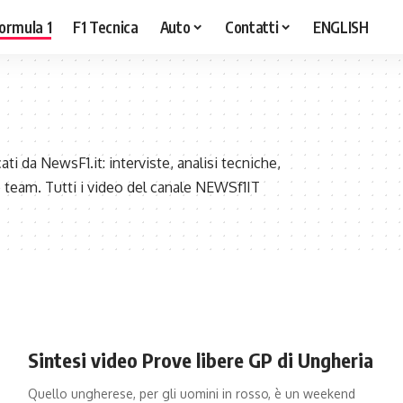
ormula 1
F1 Tecnica
Auto
Contatti
ENGLISH
ati da NewsF1.it: interviste, analisi tecniche,
o team. Tutti i video del canale NEWSf1IT
Sintesi video Prove libere GP di Ungheria
Quello ungherese, per gli uomini in rosso, è un weekend