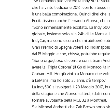
“Se Fernando può vincere la Indy 500? Sicura
che ha vinto l’edizione 2016, con lo stesso 
è una bella combinazione. Quindi direi che, s
Eccitatissimo anche Fernando Alonso, che no
“Sono immensamente eccitato. La Indy 500 è
globale, insieme solo alla 24h di Le Mans e
IndyCar, ma sono sicuro che mi abituerò subi
Gran Premio di Spagna volerà ad Indianapoli
dal 15 Maggio e che, chissà, potrebbe regala
“Sono orgoglioso di correre con il team Andret
avere la ‘Tripla Corona’ (il Gp di Monaco, la
Graham Hill. Ho già vinto a Monaco due volt
a LeMans, ma ho solo 35 anni, c’è tempo.”
La Indy500 si svolgerà il 28 Maggio 2017, in
della stagione che Alonso salterà, (dati i c
tornare al volante della MCL 32 a Montreal.
Sia Micheal Andretti che Zak Brown sono sic