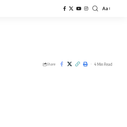
Aa
Font
Resizer
4 Min Read
Share