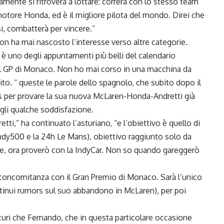
mente si ritroverà a lottare: correrà con lo stesso team
motore Honda, ed è il migliore pilota del mondo. Direi che
i, combatterà per vincere.”
n ha mai nascosto l’interesse verso altre categorie.
 uno degli appuntamenti più belli del calendario
 il GP di Monaco. Non ho mai corso in una macchina da
to. “ queste le parole dello spagnolo, che subito dopo il
s per provare la sua nuova McLaren-Honda-Andretti già
rgli qualche soddisfazione.
ti,” ha continuato l’asturiano, “e l’obiettivo è quello di
 Indy500 e la 24h Le Mans), obiettivo raggiunto solo da
e, ora proverò con la IndyCar. Non so quando gareggerò
 concomitanza con il Gran Premio di Monaco. Sarà l’unico
ontinui rumors sul suo abbandono in McLaren), per poi
uri che Fernando, che in questa particolare occasione