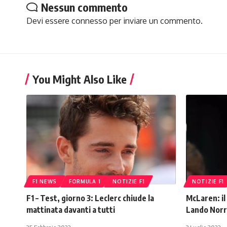
Nessun commento
Devi essere
connesso
per inviare un commento.
You Might Also Like
F1 NEWS
FORMULA 1
NOTIZIE F1
NOTIZIE F1
F1 – Test, giorno 3: Leclerc chiude la
McLaren: il
mattinata davanti a tutti
Lando Norr