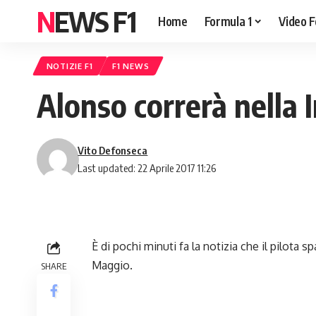
NEWS F1
Home
Formula 1
Video F
NOTIZIE F1
F1 NEWS
Alonso correrà nella
Vito Defonseca
Last updated: 22 Aprile 2017 11:26
È di pochi minuti fa la notizia che il pilota s
Maggio.
SHARE