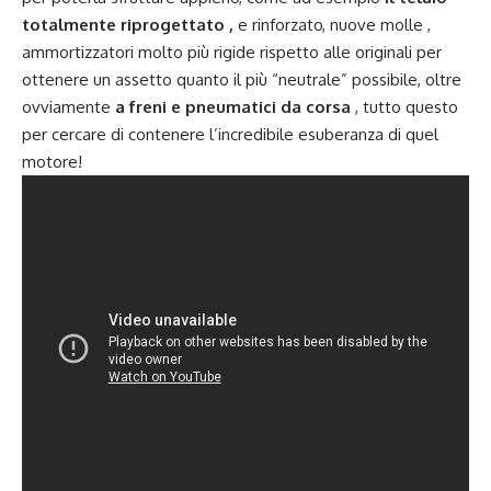
totalmente riprogettato ,
e rinforzato, nuove molle ,
ammortizzatori molto più rigide rispetto alle originali per
ottenere un assetto quanto il più “neutrale” possibile, oltre
ovviamente
a freni e pneumatici da corsa
, tutto questo
per cercare di contenere l’incredibile esuberanza di quel
motore!