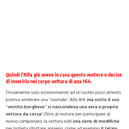
Quindi l’
Alfa
già aveva in casa questo motore e decise
di inserirla nel
corpo vettura di una 164
.
Ovviamente solo esteriormente ad un’occhio poco attento
poteva sembrare una “normale” Alfa 164,
ma sotto il suo
“vestito borghese” si nascondeva una vera e propria
vettura da corsa!
Oltre al motore per partecipare al
nuovo campionato, la vettura subì
una serie di modifiche
per poterla sfruttare appieno, come ad esempio
il telaio