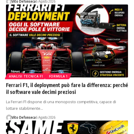
Vito Defonseca
6 Agosto 2026
ANALISI TECNICA F1
FORMULA 1
Ferrari F1, il deployment può fare la differenza: perché
il software vale decimi preziosi
La Ferrari F1 dispone di una monoposto competitiva, capace di
lottare stabilmente…
Vito Defonseca
6 Agosto 2026