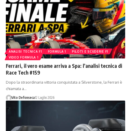
ANALISI TECNICA F1
FORMULA 1
PILOTI E SCUDERIE F1
VIDEO FORMULA 1
Ferrari, il vero esame arriva a Spa: l’analisi tecnica di
Race Tech #159
Dopo la straordinaria vittoria conquistata a Silverstone, la Ferrari è
chiamata a…
Vito Defonseca
12 Luglio 2026