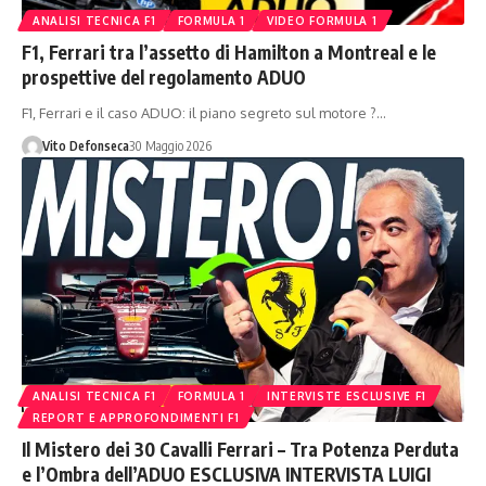
ANALISI TECNICA F1
FORMULA 1
VIDEO FORMULA 1
F1, Ferrari tra l’assetto di Hamilton a Montreal e le
prospettive del regolamento ADUO
F1, Ferrari e il caso ADUO: il piano segreto sul motore ?…
Vito Defonseca
30 Maggio 2026
ANALISI TECNICA F1
FORMULA 1
INTERVISTE ESCLUSIVE F1
REPORT E APPROFONDIMENTI F1
Il Mistero dei 30 Cavalli Ferrari – Tra Potenza Perduta
e l’Ombra dell’ADUO ESCLUSIVA INTERVISTA LUIGI