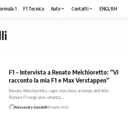
ormula 1
F1 Tecnica
Auto
Contatti
ENGLISH
li
F1 – Intervista a Renato Melchioretto: ”Vi
racconto la mia F1 e Max Verstappen”
Renato Melchioretto, capo macchina ai tempi dell'Alfa
Romeo F1 negli anni ottanta,…
Alessandro Giandelli
18 Aprile 2020