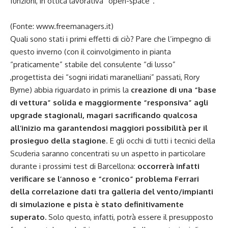
funzioni, in ottica lavorativa “open-space”.
(Fonte: www.freemanagers.it)
Quali sono stati i primi effetti di ciò? Pare che l’impegno di
questo inverno (con il coinvolgimento in pianta
“praticamente” stabile del consulente “di lusso”
,progettista dei “sogni iridati maranelliani” passati, Rory
Byrne) abbia riguardato in primis la
creazione di una “base
di vettura” solida e maggiormente “responsiva” agli
upgrade stagionali, magari sacrificando qualcosa
all’inizio ma garantendosi maggiori possibilità per il
prosieguo della stagione
. E gli occhi di tutti i tecnici della
Scuderia saranno concentrati su un aspetto in particolare
durante i prossimi test di Barcellona:
occorrerà infatti
verificare se l’annoso e “cronico” problema Ferrari
della correlazione dati tra galleria del vento/impianti
di simulazione e pista è stato definitivamente
superato.
Solo questo, infatti, potrà essere il presupposto