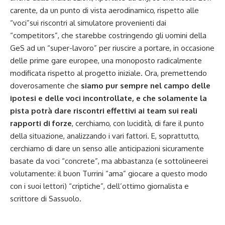
carente, da un punto di vista aerodinamico, rispetto alle
“voci”sui riscontri al simulatore provenienti dai
“competitors”, che starebbe costringendo gli uomini della
GeS ad un “super-lavoro” per riuscire a portare, in occasione
delle prime gare europee, una monoposto radicalmente
modificata rispetto al progetto iniziale. Ora, premettendo
doverosamente che
siamo pur sempre nel campo delle
ipotesi e delle voci incontrollate, e che solamente la
pista potrà dare riscontri effettivi ai team sui reali
rapporti di forze
, cerchiamo, con lucidità, di fare il punto
della situazione, analizzando i vari fattori. E, soprattutto,
cerchiamo di dare un senso alle anticipazioni sicuramente
basate da voci “concrete”, ma abbastanza (e sottolineerei
volutamente: il buon Turrini “ama” giocare a questo modo
con i suoi lettori) “criptiche”, dell’ottimo giornalista e
scrittore di Sassuolo.