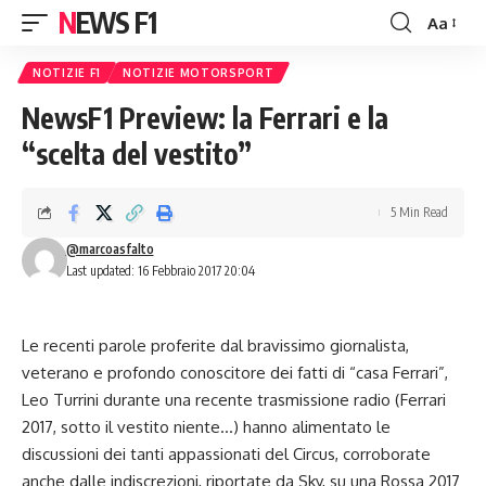
NEWS F1
Aa
Font
Resizer
NOTIZIE F1
NOTIZIE MOTORSPORT
NewsF1 Preview: la Ferrari e la
“scelta del vestito”
5 Min Read
@marcoasfalto
Last updated: 16 Febbraio 2017 20:04
Le recenti parole proferite dal bravissimo giornalista,
veterano e profondo conoscitore dei fatti di “casa Ferrari”,
Leo Turrini durante una recente trasmissione radio (Ferrari
2017, sotto il vestito niente…) hanno alimentato le
discussioni dei tanti appassionati del Circus, corroborate
anche dalle indiscrezioni, riportate da Sky, su una Rossa 2017