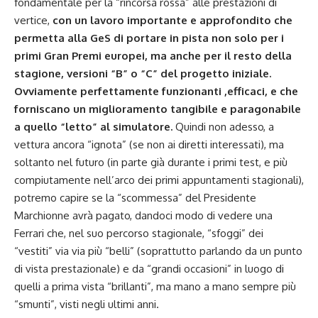
fondamentale per la “rincorsa rossa” alle prestazioni di
vertice,
con un lavoro importante e approfondito che
permetta alla GeS di portare in pista non solo per i
primi Gran Premi europei, ma anche per il resto della
stagione, versioni “B” o “C” del progetto iniziale.
Ovviamente perfettamente funzionanti ,efficaci, e che
forniscano un miglioramento tangibile e paragonabile
a quello “letto” al simulatore.
Quindi non adesso, a
vettura ancora “ignota” (se non ai diretti interessati), ma
soltanto nel futuro (in parte già durante i primi test, e più
compiutamente nell’arco dei primi appuntamenti stagionali),
potremo capire se la “scommessa” del Presidente
Marchionne avrà pagato, dandoci modo di vedere una
Ferrari che, nel suo percorso stagionale, “sfoggi” dei
“vestiti” via via più “belli” (soprattutto parlando da un punto
di vista prestazionale) e da “grandi occasioni” in luogo di
quelli a prima vista “brillanti”, ma mano a mano sempre più
“smunti”, visti negli ultimi anni.