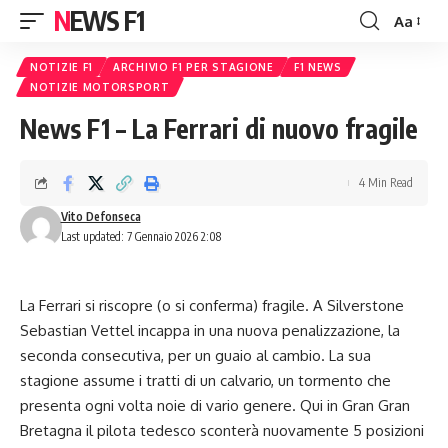
NEWS F1
Aa
Font
Resizer
NOTIZIE F1
ARCHIVIO F1 PER STAGIONE
F1 NEWS
NOTIZIE MOTORSPORT
News F1 – La Ferrari di nuovo fragile
4 Min Read
Vito Defonseca
Last updated: 7 Gennaio 2026 2:08
La Ferrari si riscopre (o si conferma) fragile. A Silverstone
Sebastian Vettel incappa in una nuova penalizzazione, la
seconda consecutiva, per un guaio al cambio. La sua
stagione assume i tratti di un calvario, un tormento che
presenta ogni volta noie di vario genere. Qui in Gran Gran
Bretagna il pilota tedesco sconterà nuovamente 5
posizioni